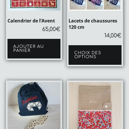
Calendrier de l’Avent
Lacets de chaussures
120 cm
65,00
€
14,00
€
Ce
AJOUTER AU
pro
PANIER
CHOIX DES
a
OPTIONS
plu
var
Le
op
pe
êtr
cho
sur
la
pa
du
pro