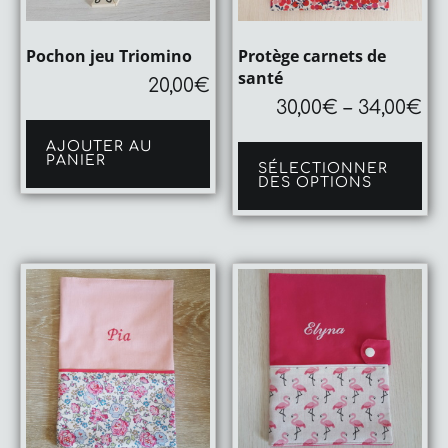
Pochon jeu Triomino
Protège carnets de
santé
20,00
€
30,00
€
–
34,00
€
Ce
AJOUTER AU
pro
PANIER
SÉLECTIONNER
a
DES OPTIONS
plu
var
Le
op
pe
êtr
cho
sur
la
pa
du
pro