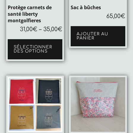
Protège carnets de
Sac à bûches
santé liberty
65,00
€
montgolfieres
31,00
€
–
35,00
€
AJOUTER AU
Ce
PANIER
produit
SÉLECTIONNER
a
DES OPTIONS
plusieurs
variations.
Les
options
peuvent
être
choisies
sur
la
page
du
produit