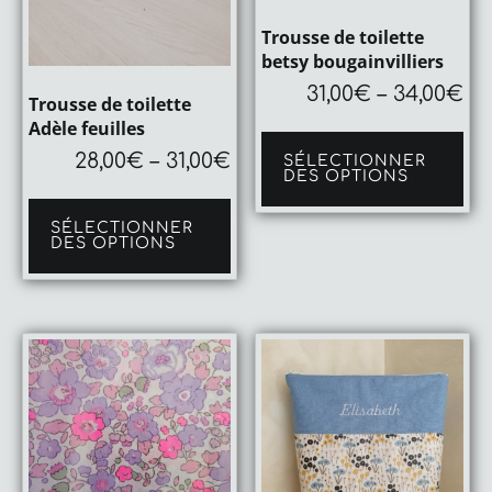
Trousse de toilette
betsy bougainvilliers
31,00
€
–
34,00
€
Trousse de toilette
Ce
Adèle feuilles
pro
28,00
€
–
31,00
€
SÉLECTIONNER
a
DES OPTIONS
plu
Ce
var
produit
Le
SÉLECTIONNER
a
op
DES OPTIONS
plusieurs
pe
variations.
êtr
Les
cho
options
sur
peuvent
la
être
pa
choisies
du
sur
pro
la
page
du
produit