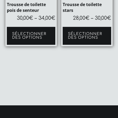
Trousse de toilette
Trousse de toilette
pois de senteur
stars
30,00
€
–
34,00
€
28,00
€
–
30,00
€
Ce
Ce
produit
pro
SÉLECTIONNER
SÉLECTIONNER
a
a
DES OPTIONS
DES OPTIONS
plusieurs
plu
variations.
var
Les
Le
options
op
peuvent
pe
être
êtr
choisies
cho
sur
sur
la
la
page
pa
du
du
produit
pro