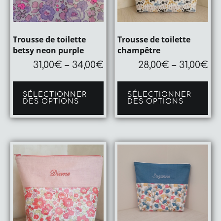
Trousse de toilette
Trousse de toilette
betsy neon purple
champêtre
31,00
€
–
34,00
€
28,00
€
–
31,00
€
Ce
Ce
produit
pro
SÉLECTIONNER
SÉLECTIONNER
a
a
DES OPTIONS
DES OPTIONS
plusieurs
plu
variations.
var
Les
Le
options
op
peuvent
pe
être
êtr
choisies
cho
sur
sur
la
la
page
pa
du
du
produit
pro