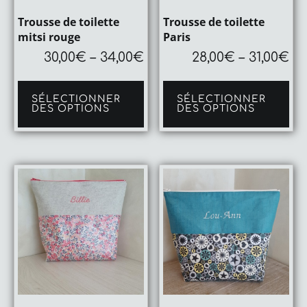
Trousse de toilette
Trousse de toilette
mitsi rouge
Paris
30,00
€
–
34,00
€
28,00
€
–
31,00
€
Ce
Ce
produit
pro
SÉLECTIONNER
SÉLECTIONNER
a
a
DES OPTIONS
DES OPTIONS
plusieurs
plu
variations.
var
Les
Le
options
op
peuvent
pe
être
êtr
choisies
cho
sur
sur
la
la
page
pa
du
du
produit
pro