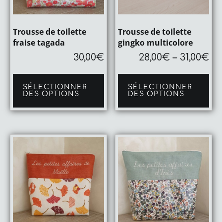
Trousse de toilette
Trousse de toilette
fraise tagada
gingko multicolore
30,00
€
28,00
€
–
31,00
€
Ce
pro
SÉLECTIONNER
SÉLECTIONNER
a
DES OPTIONS
DES OPTIONS
plu
var
Le
op
pe
êtr
cho
sur
la
pa
du
pro