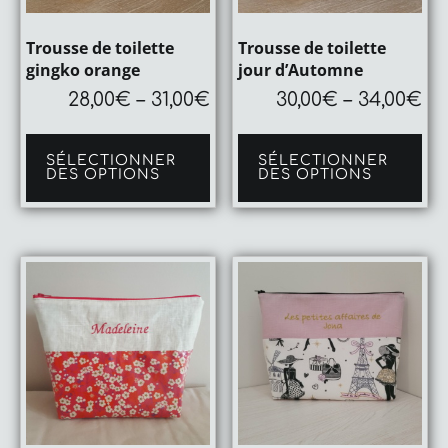
Trousse de toilette
Trousse de toilette
gingko orange
jour d’Automne
28,00
€
–
31,00
€
30,00
€
–
34,00
€
Ce
Ce
produit
pro
SÉLECTIONNER
SÉLECTIONNER
a
a
DES OPTIONS
DES OPTIONS
plusieurs
plu
variations.
var
Les
Le
options
op
peuvent
pe
être
êtr
choisies
cho
sur
sur
la
la
page
pa
du
du
produit
pro