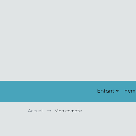
Aller
au
contenu
Enfant
Fem
Accueil
Mon compte