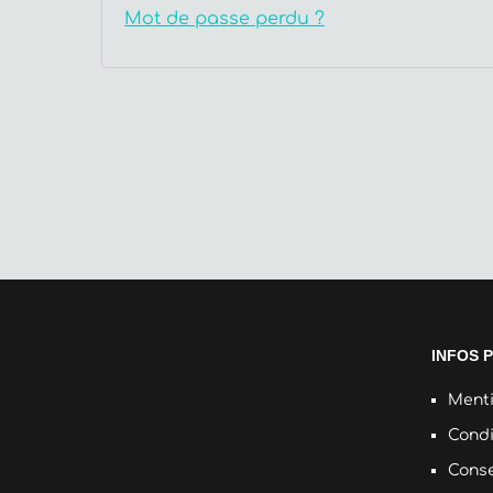
Mot de passe perdu ?
INFOS 
Menti
Condi
Conse