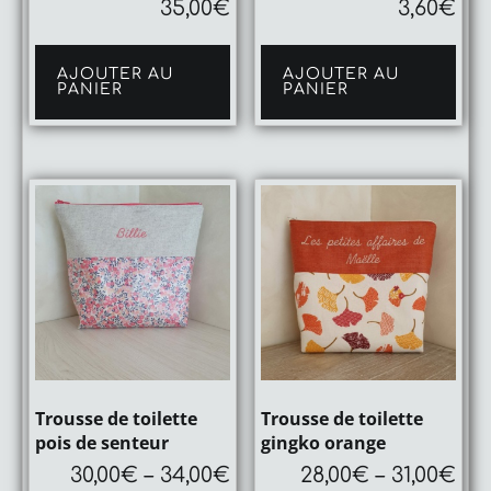
35,00
€
3,60
€
AJOUTER AU
AJOUTER AU
PANIER
PANIER
Trousse de toilette
Trousse de toilette
pois de senteur
gingko orange
30,00
€
–
34,00
€
28,00
€
–
31,00
€