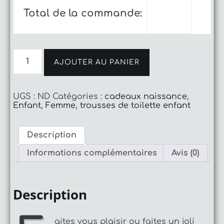
Total de la commande:
quantité
de
AJOUTER AU PANIER
Trousse
de
toilette
UGS :
ND
Catégories :
cadeaux naissance
,
flamands
Enfant
,
Femme
,
trousses de toilette enfant
rose
Description
Informations complémentaires
Avis (0)
Description
aites vous plaisir ou faites un joli