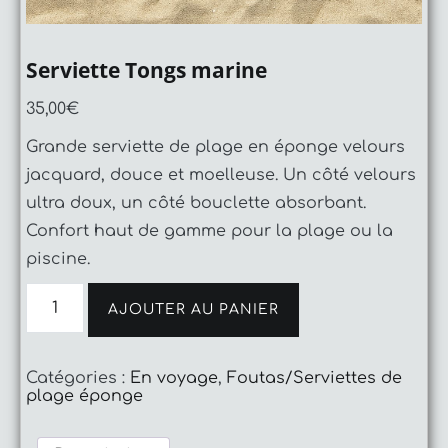
Serviette Tongs marine
35,00
€
Grande serviette de plage en éponge velours
jacquard, douce et moelleuse. Un côté velours
ultra doux, un côté bouclette absorbant.
Confort haut de gamme pour la plage ou la
piscine.
quantité
de
AJOUTER AU PANIER
Serviette
Tongs
marine
Catégories :
En voyage
,
Foutas/Serviettes de
plage éponge