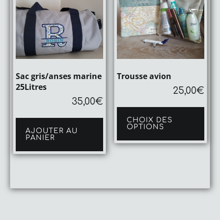
Sac gris/anses marine
Trousse avion
25Litres
25,00
€
35,00
€
Ce
pro
CHOIX DES
a
OPTIONS
plu
AJOUTER AU
PANIER
vari
Les
opt
peu
être
cho
sur
la
pag
du