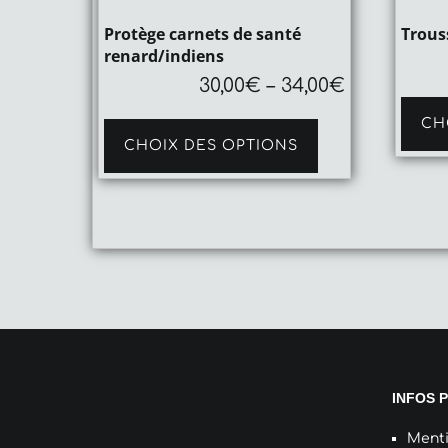
Protège carnets de santé
Trouss
renard/indiens
30,00
€
–
34,00
€
Ce
CH
produit
CHOIX DES OPTIONS
a
plusieurs
variations.
Les
options
peuvent
être
choisies
sur
la
page
du
produit
INFOS 
Menti