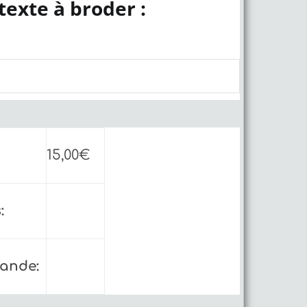
texte à broder :
15,00
€
:
mande: