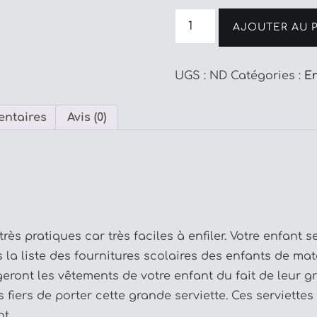
quantité
de
AJOUTER AU 
Serviettes
élastiquées
UGS :
ND
Catégories :
E
entaires
Avis (0)
très pratiques car très faciles à enfiler. Votre enfan
a liste des fournitures scolaires des enfants de mat
geront les vêtements de votre enfant du fait de leur gr
 fiers de porter cette grande serviette. Ces serviette
nt.