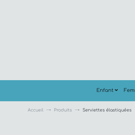
Aller
au
contenu
Enfant
Fem
Accueil
Produits
Serviettes élastiquées