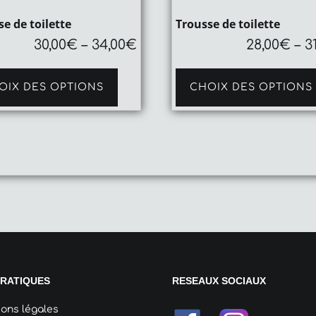
e de toilette
Trousse de toilette
30,00
€
–
34,00
€
28,00
€
–
3
Ce
produit
OIX DES OPTIONS
CHOIX DES OPTIONS
a
plusieurs
variations.
Les
options
peuvent
être
choisies
sur
la
page
du
produit
PRATIQUES
RESEAUX SOCIAUX
ons légales