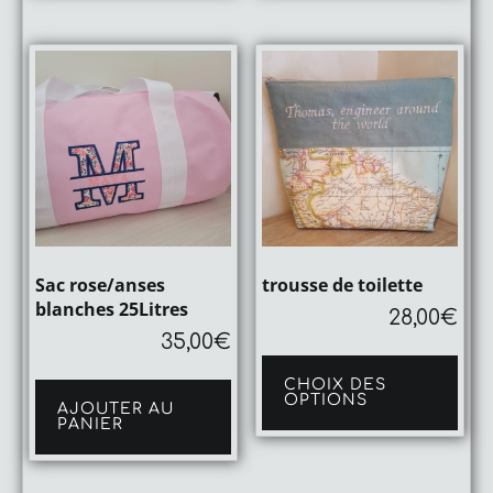
Sac rose/anses
trousse de toilette
blanches 25Litres
28,00
€
35,00
€
Ce
pro
CHOIX DES
a
OPTIONS
plu
AJOUTER AU
PANIER
vari
Les
opt
peu