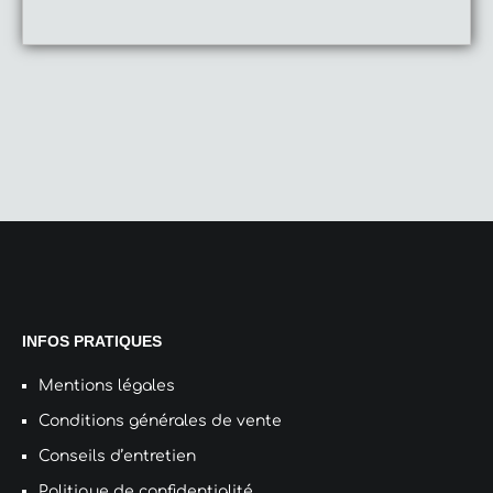
être
cho
sur
la
pag
du
pro
INFOS PRATIQUES
Mentions légales
Conditions générales de vente
Conseils d’entretien
Politique de confidentialité