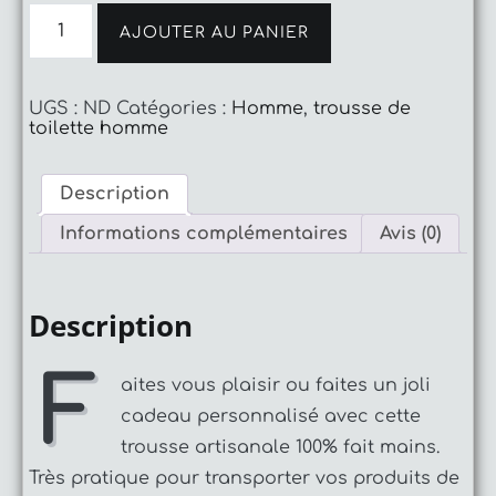
quantité
de
AJOUTER AU PANIER
Trousse
de
toilette
UGS :
ND
Catégories :
Homme
,
trousse de
toilette homme
Description
Informations complémentaires
Avis (0)
Description
F
aites vous plaisir ou faites un joli
cadeau personnalisé avec cette
trousse artisanale 100% fait mains.
Très pratique pour transporter vos produits de