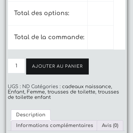
Total des options:
Total de la commande:
quantité
de
AJOUTER AU PANIER
Trousse
de
toilette
UGS :
ND
Catégories :
cadeaux naissance
,
Adèle
Enfant
,
Femme
,
trousses de toilette
,
trousses
feuilles
de toilette enfant
Description
Informations complémentaires
Avis (0)