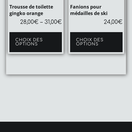
Trousse de toilette
Fanions pour
gingko orange
médailles de ski
28,00
€
–
31,00
€
24,00
€
Ce
Ce
produit
pro
CHOIX DES
CHOIX DES
a
a
OPTIONS
OPTIONS
plusieurs
plu
variations.
vari
Les
Les
options
opt
peuvent
peu
être
être
choisies
cho
sur
sur
la
la
page
pag
du
du
produit
pro