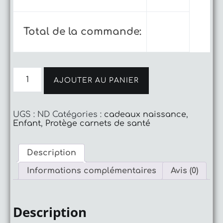
Total de la commande:
quantité
de
AJOUTER AU PANIER
Protège
carnets
de
UGS :
ND
Catégories :
cadeaux naissance
,
santé
Enfant
,
Protège carnets de santé
jour
d'automne
Description
Informations complémentaires
Avis (0)
Description