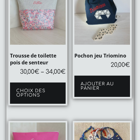
produit
Trousse de toilette
Pochon jeu Triomino
pois de senteur
20,00
€
30,00
€
–
34,00
€
Ce
AJOUTER AU
produit
PANIER
CHOIX DES
a
OPTIONS
plusieurs
variations.
Les
options
peuvent
être
choisies
sur