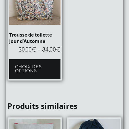
Trousse de toilette
jour d’Automne
30,00
€
–
34,00
€
Ce
produit
CHOIX DES
a
OPTIONS
plusieurs
variations.
Les
options
peuvent
être
Produits similaires
choisies
sur
la
page
du