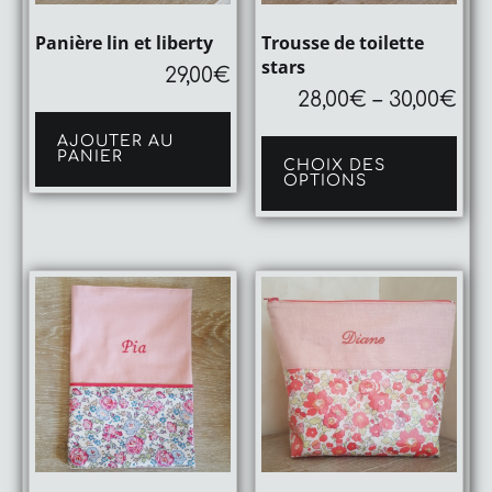
Panière lin et liberty
Trousse de toilette
stars
29,00
€
28,00
€
–
30,00
€
Ce
AJOUTER AU
pro
PANIER
CHOIX DES
a
OPTIONS
plu
vari
Les
opt
peu
être
cho
sur
la
pag
du
pro