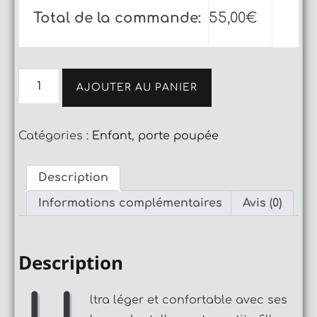
Total de la commande:
55,00
€
quantité
de
AJOUTER AU PANIER
Sac
à
dos
Catégories :
Enfant
,
porte poupée
porte
poupée
Description
Informations complémentaires
Avis (0)
Description
ltra léger et confortable avec ses