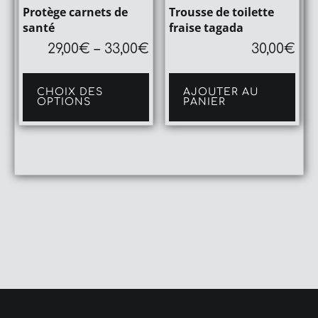
Protège carnets de
Trousse de toilette
santé
fraise tagada
29,00
€
–
33,00
€
30,00
€
Ce
produit
CHOIX DES
AJOUTER AU
a
OPTIONS
PANIER
plusieurs
variations.
Les
options
peuvent
être
choisies
sur
la
page
du
produit